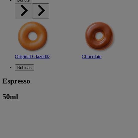
Donuts
Original Glazed®
Chocolate
Bebidas
Espresso
50ml