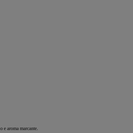
do
e aroma
marcante
.